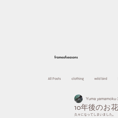
All Posts
clothing
wild bird
Yuma yamamoku
event
FOS lab.
season
10年後のお
久々になってしまいました。