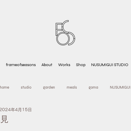
frameofseasons
About
Works
Shop
NUSUMIGUI STUDIO
home
studio
garden
meals
goma
NUSUMIGUI
2024年4月15日
letter from nature
FOS gathering day
margaret
tarot＆o
花見