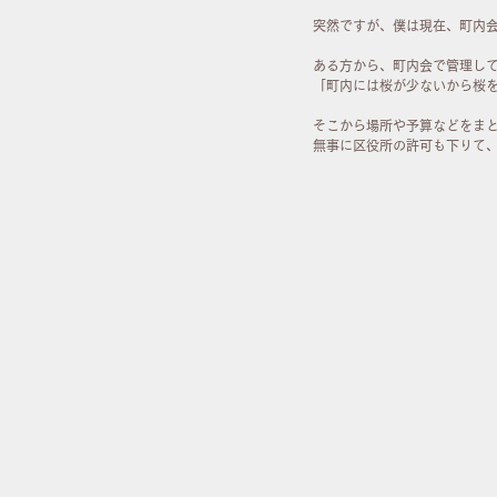
突然ですが、僕は現在、町内
ある方から、町内会で管理し
「町内には桜が少ないから桜
そこから場所や予算などをま
無事に区役所の許可も下りて