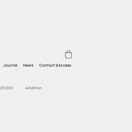
Journal
News
Contact &Access
 STUDIO
exhibition
racle
FOS CLUB