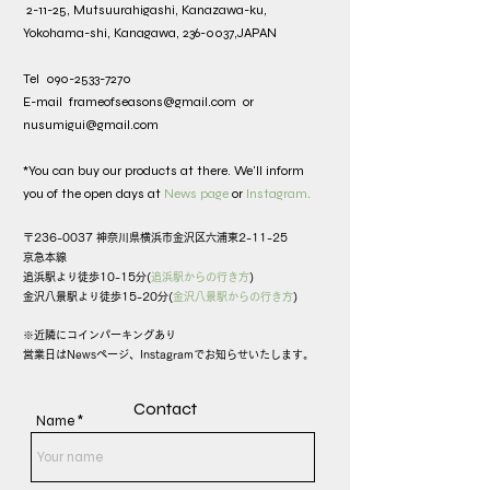
2-11-25, Mutsuurahigashi, Kanazawa-ku,
Yokohama-shi, Kanagawa,
236-0037
,JAPAN
​Tel
090-2533-7270
E-mail
frameofseasons
@gmail.com
or
nusumigui@gmail.com
*You can buy our products at there. We'll inform
you of the open days at
News page
or
Instagram
.
〒236-0037 神奈川県横浜市金沢区六浦東2-11-25
京急本線
追浜駅より徒歩10-15分
(
追浜駅からの行き方
)
金沢八景駅より徒歩15-20分(
金沢八景駅からの行き方
)
※近隣にコインパーキングあり
営業日はNewsページ、Instagramでお知らせいたします​。
Contact
Name