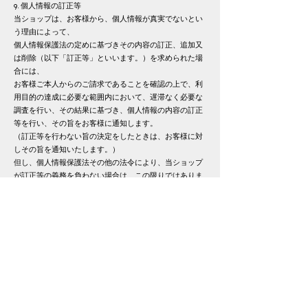
9. 個人情報の訂正等
当ショップは、お客様から、個人情報が真実でないとい
う理由によって、
個人情報保護法の定めに基づきその内容の訂正、追加又
は削除（以下「訂正等」といいます。）を求められた場
合には、
お客様ご本人からのご請求であることを確認の上で、利
用目的の達成に必要な範囲内において、遅滞なく必要な
調査を行い、
その結果に基づき、個人情報の内容の訂正
等を行い、その旨をお客様に通知します。
（訂正等を行わない旨の決定をしたときは、お客様に対
しその旨を通知いたします。）
但し、個人情報保護法その他の法令により、当ショップ
が訂正等の義務を負わない場合は、この限りではありま
せん。
10. 個人情報の利用停止等
当ショップは、お客様から、お客様の個人情報が、あら
かじめ公表された利用目的の範囲を超えて取り扱われて
いるという理由又は偽りその他不正の手段により取得さ
れたものであるという理由により、
個人情報保護法の定めに基づきその利用の停止又は消去
（以下「利用停止等」といいます。）を求められた場合