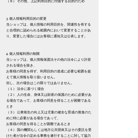
（８） その他、上記利用目的に付随する目的のため
3. 個人情報利用目的の変更
当ショップは、個人情報の利用目的を、関連性を有する
と合理的に認められる範囲内において変更することがあ
り、
変更した場合にはお客様に通知又は公表します。
4. 個人情報利用の制限
当ショップは、個人情報保護法その他の法令により許容
される場合を除き、
お客様の同意を得ず、利用目的の達成に必要な範囲を超
えて個人情報を取り扱いません。
但し、次の場合はこの限りではありません。
（１） 法令に基づく場合
（２） 人の生命、身体又は財産の保護のために必要があ
る場合であって、お客様の同意を得ることが困難である
とき
（３） 公衆衛生の向上又は児童の健全な育成の推進のた
めに特に必要がある場合であって、
お客様の同意を得ることが困難であるとき
（４） 国の機関もしくは地方公共団体又はその委託を受
けた者が法令の定める事務を遂行することに対して協力