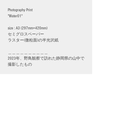
Photography Print
"Water01"
size : A3 (297mm×420mm)
セミグロスペーパー
ラスター(微粒面)の半光沢紙
＿＿＿＿＿＿＿＿＿＿
2023年、野鳥観察で訪れた静岡県の山中で
撮影したもの
ATTENTION
・ご注文確認後、約2週間後のお渡しとな
ります。
・額、フレーム等は含まれておりません。