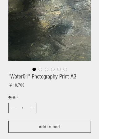
"Water01" Photography Print A3
価
￥18,700
格
数量
*
Add to cart