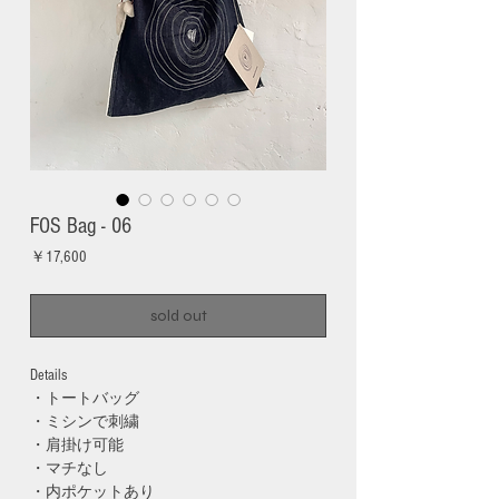
FOS Bag - 06
価
￥17,600
格
sold out
Details
・トートバッグ
・ミシンで刺繍
・肩掛け可能
・マチなし
・内ポケットあり