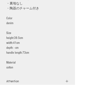
・裏地なし
・陶器のチャーム付き
Color
denim
Size
height:39.5cm
width:41cm
depth: - cm
handle length:73cm
Material
cotton
Attention
※汗や雨で湿った場合、摩擦などにより他
Care
の物に色移りする場合がございますのでご
注意ください。
Hand-wash only
frameofseasonsの商品はすべて、ハンドメイ