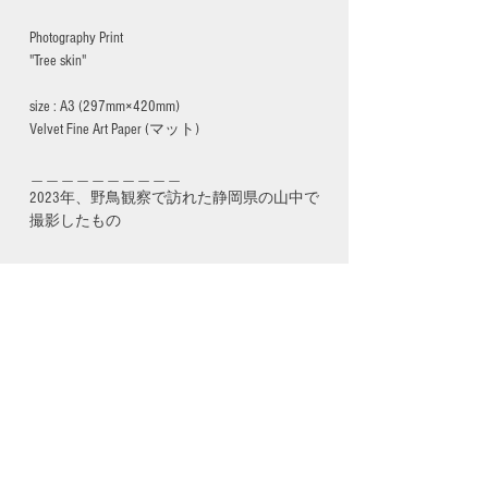
Photography Print
"Tree skin"
size : A3 (297mm×420mm)
Velvet Fine Art Paper (マット)
＿＿＿＿＿＿＿＿＿＿
2023年、野鳥観察で訪れた静岡県の山中で
撮影したもの
ATTENTION
・ご注文確認後、約2週間後のお渡しとな
ります。
・額、フレーム等は含まれておりません。