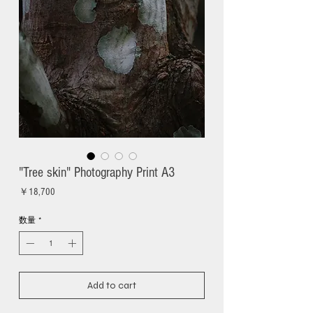
"Tree skin" Photography Print A3
価
￥18,700
格
数量
*
Add to cart