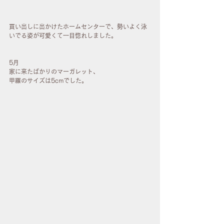
買い出しに出かけたホームセンターで、勢いよく泳
いでる姿が可愛くて一目惚れしました。
5月
家に来たばかりのマーガレット、
甲羅のサイズは5cmでした。