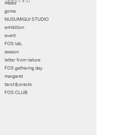
(おそらくオス）
meals
goma
NUSUMIGUI STUDIO
exhibition
event
FOS lab.
season
letter from nature
FOS gathering day
margaret
tarot＆oracle
FOS CLUB