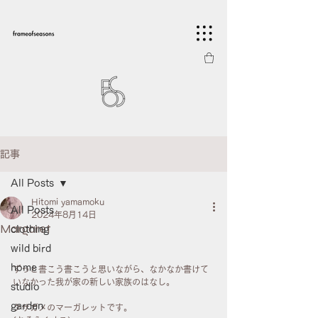
記事
All Posts
Hitomi yamamoku
All Posts
2024年8月14日
Margaret
clothing
wild bird
home
ずっと書こう書こうと思いながら、なかなか書けて
いなかった我が家の新しい家族のはなし。
studio
garden
クサガメのマーガレットです。