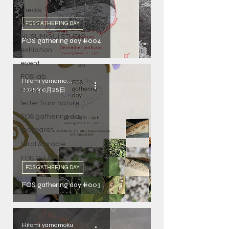
meals
goma
FOS GATHERING DAY
NUSUMIGUI STUDIO
FOS gathering day #004
exhibition
event
FOS lab.
Hitomi yamamoku
season
2025年6月25日
letter from nature
FOS gathering day
margaret
tarot＆oracle
FOS CLUB
FOS GATHERING DAY
FOS gathering day #003
Hitomi yamamoku