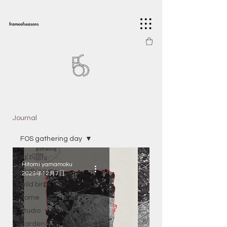
Journal
FOS gathering day
All Posts
Hitomi yamamoku
clothing
2025年12月7日
wild bird
home
studio
garden