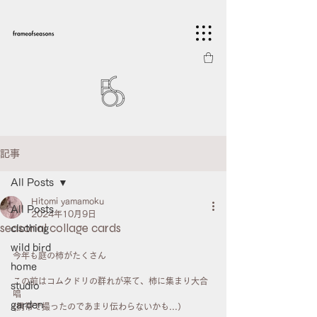
記事
All Posts
Hitomi yamamoku
All Posts
2024年10月9日
seasonal collage cards
clothing
wild bird
今年も庭の柿がたくさん
home
この前はコムクドリの群れが来て、柿に集まり大合
studio
唱
garden
(携帯で撮ったのであまり伝わらないかも...）