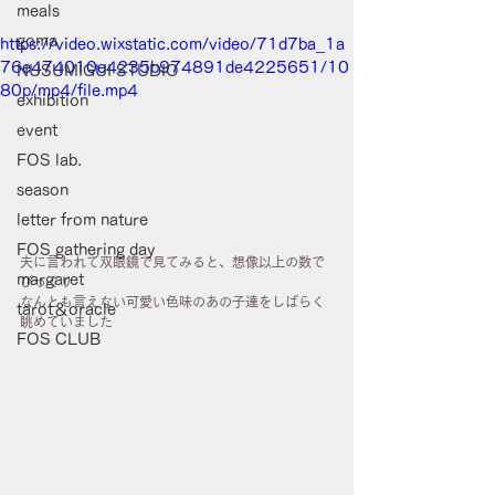
meals
goma
https://video.wixstatic.com/video/71d7ba_1a
76e474010e4235b974891de4225651/10
NUSUMIGUI STUDIO
80p/mp4/file.mp4
exhibition
event
FOS lab.
season
letter from nature
FOS gathering day
夫に言われて双眼鏡で見てみると、想像以上の数で
margaret
びっくり
なんとも言えない可愛い色味のあの子達をしばらく
tarot＆oracle
眺めていました
FOS CLUB