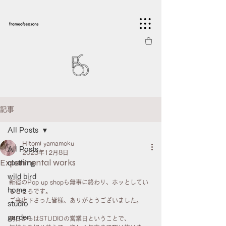
記事
All Posts
Hitomi yamamoku
All Posts
2023年12月8日
Experimental works
clothing
wild bird
新宿のPop up shopも無事に終わり、ホッとしてい
home
るところです。
ご来店下さった皆様、ありがとうございました。
studio
garden
明日からはSTUDIOの営業日ということで、