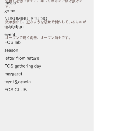
気持ちを切り替えて、楽しく年末まで駆け抜けま
meals
す。
goma
NUSUMIGUI STUDIO
数年前から、遊ぶような感覚で制作しているものが
exhibition
あります。
event
オーブンで焼く陶器、オーブン陶土です。
FOS lab.
season
letter from nature
FOS gathering day
margaret
tarot＆oracle
FOS CLUB