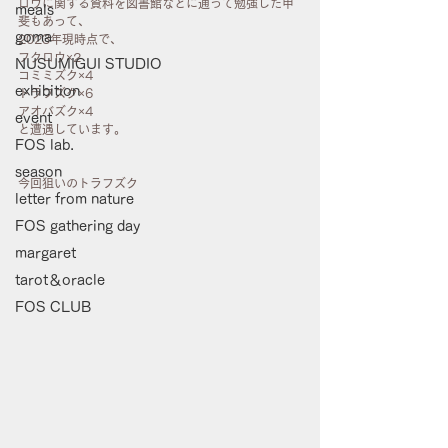
ロウに関する資料を図書館などに通って勉強した甲
meals
斐もあって、
goma
2023年現時点で、
フクロウ×2
NUSUMIGUI STUDIO
コミミズク×4 
exhibition
トラフズク×6 
アオバズク×4
event
と遭遇しています。
FOS lab.
season
今回狙いのトラフズク
letter from nature
FOS gathering day
margaret
tarot＆oracle
FOS CLUB