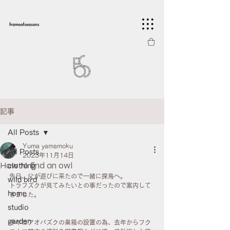
記事
All Posts
Yuma yamamoku
All Posts
2023年11月14日
How to find an owl
clothing
先日、父が遊びに来たので一緒に探鳥へ。
wild bird
トラフズクが見てみたいとの事だったので案内して
home
きました。
studio
garden
今年はアオバズクの巣箱の設置の為、去年からフク