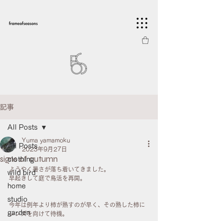
記事
All Posts
Yuma yamamoku
All Posts
2023年9月27日
signs of autumn
clothing
ようやく暑さが落ち着いてきました。
wild bird
早起きして庭で鳥活を再開。
home
studio
今年は例年より柿が熟すのが早く、その熟した柿に
garden
レンズを向けて待機。