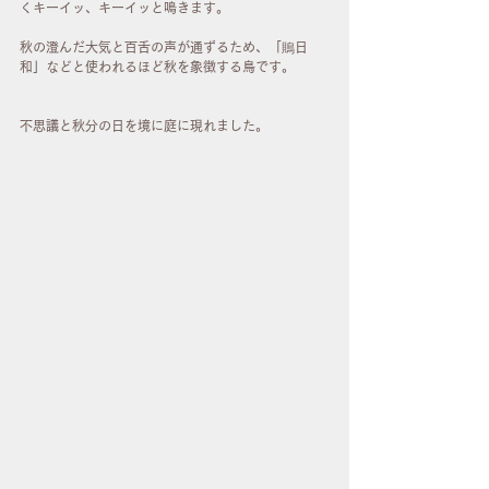
くキーイッ、キーイッと鳴きます。
秋の澄んだ大気と百舌の声が通ずるため、「鵙日
和」などと使われるほど秋を象徴する鳥です。　
不思議と秋分の日を境に庭に現れました。