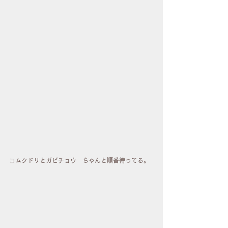
コムクドリとガビチョウ　ちゃんと順番待ってる。